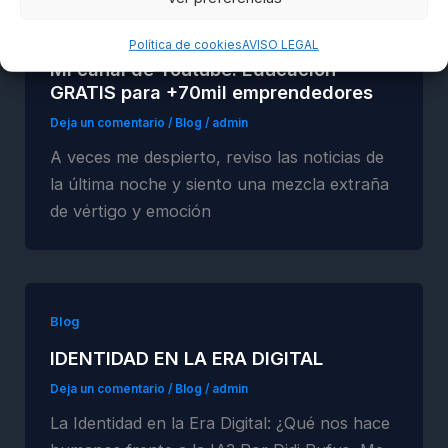
Blog
Política de cookies
AVISO LEGAL
Mi canal de Youtube: Educación
GRATIS para +70mil emprendedores
Deja un comentario
/
Blog
/
admin
A veces me despierto, reviso las noticias de
la última noche y siento una mezcla extraña
de vértigo y emoción
Blog
IDENTIDAD EN LA ERA DIGITAL
Deja un comentario
/
Blog
/
admin
La Identidad en la Era Digital: ¿Qué nos hace