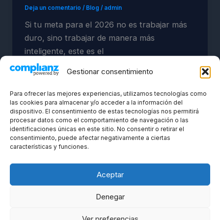
Deja un comentario
/
Blog
/
admin
Si tu meta para el 2026 no es trabajar más
duro, sino trabajar de manera más
inteligente, este es el
Gestionar consentimiento
Para ofrecer las mejores experiencias, utilizamos tecnologías como
las cookies para almacenar y/o acceder a la información del
Blog
dispositivo. El consentimiento de estas tecnologías nos permitirá
procesar datos como el comportamiento de navegación o las
PROMPTS ÉTICOS
identificaciones únicas en este sitio. No consentir o retirar el
consentimiento, puede afectar negativamente a ciertas
Deja un comentario
/
Blog
/
admin
características y funciones.
El Arte de la IA Responsable en la Era Digital
La inteligencia artificial generativa ha
Aceptar
transformado la creación de contenido,
Denegar
Ver preferencias